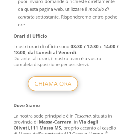
puoi inviarci domande o richieste direttamente
da questa pagina web, utilizzare il
modulo di
contatto
sottostante. Risponderemo entro poche
ore.
Orari di Ufficio
I nostri orari di ufficio sono
08:30 / 12:30
e
14:00 /
18:00
,
dal Lunedì al Venerdì
.
Durante tali orari, il nostro team è a vostra
completa disposizione per assistervi.
CHIAMA ORA
Dove Siamo
La nostra sede principale è in
Toscana
, situata in
provincia di
Massa-Carrara
, in
Via degli
Oliveti,111 Massa MS
,
proprio accanto al casello
di Massa dell'
autostrada A12 Genova-Livorno
.
È