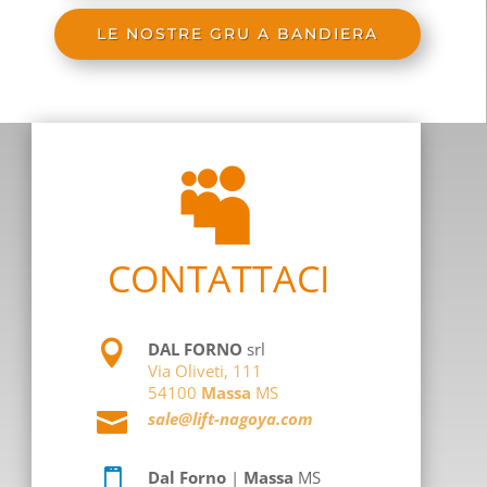
LE NOSTRE GRU A BANDIERA

CONTATTACI

DAL FORNO
srl
Via Oliveti, 111
54100
Massa
MS

sale@lift-nagoya.com

Dal Forno
|
Massa
MS