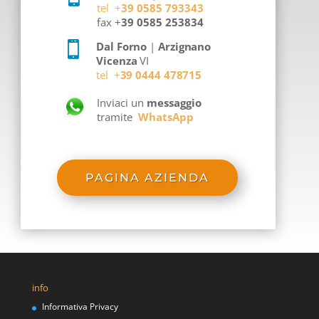
tel +
39 0585 793343
fax +
39 0585 253834

Dal Forno
|
Arzignano
Vicenza
VI
tel +
39 0444 478715
Inviaci un
messaggio
tramite
WhatsApp
PAGINA AZIENDA
info
Informativa Privacy