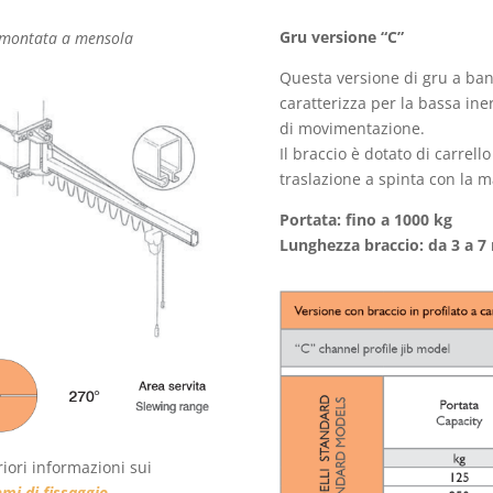
Gru versione “C”
montata a mensola
Questa versione di gru a band
caratterizza per la bassa iner
di movimentazione.
Il braccio è dotato di carrell
traslazione a spinta con la m
Portata: fino a 1000 kg
Lunghezza braccio: da 3 a 7
riori informazioni sui
emi di fissaggio