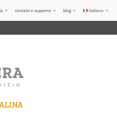
da
contatti e supporto
blog
Italiano
ERA
VIZIO
NALINA