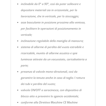
inclinabile da 0° a 90°, così da poter sollevare e
depositare materiali sia in orizzontale, per la
lavorazione, che in verticale, per lo stoccaggio;
asse basculante in posizione prossima alla ventosa,
per facilitare le operazioni di posizionamento in
verticale;
inclinazione regolabile della maniglia di manovra;
sistema di allarme di perdita del vuoto estraibile e
ricaricabile, munito di allarme acustico e spie
luminose attivate da un vacuostato, caricabatteria a
parte;
presenza di valvole mono-direzionali, così da
garantire la tenuta anche in caso di taglio / rottura
dei tubi e perdita del vuoto;
valvola ON/OFF a saracinesca, con dispositivo di
blocco atto a prevenire lo sgancio accidentale;
conforme alla Direttiva Macchine CE Machine